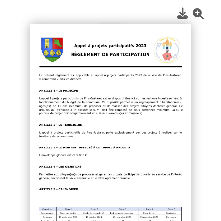
1
/
2