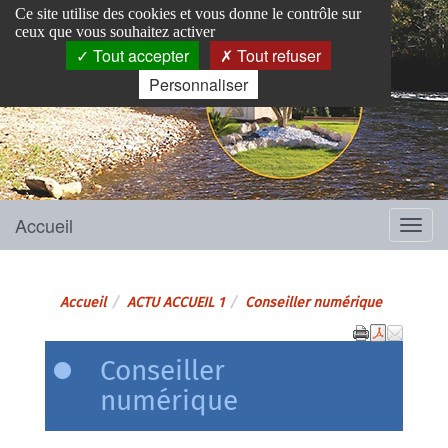
Panneau de gestion des cookies
Ce site utilise des cookies et vous donne le contrôle sur
ceux que vous souhaitez activer
Tout accepter
Tout refuser
Personnaliser
Pins-Justaret
Site officiel de la mairie
Accueil
Menu
Accueil
ACTU ACCUEIL 1
Conseiller numérique
Conseiller
numérique