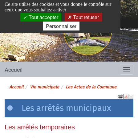
Panneau de gestion des cookies
Ce site utilise des cookies et vous donne le contrôle sur
ceux que vous souhaitez activer
Tout accepter
Tout refuser
Personnaliser
Pins-Justaret
Site officiel de la mairie
Accueil
Menu
Accueil
Vie municipale
Les Actes de la Commune
Les arrêtés municipaux
Les arrêtés temporaires