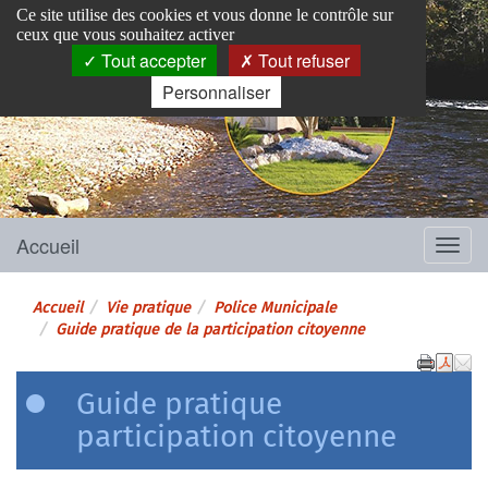
Panneau de gestion des cookies
Ce site utilise des cookies et vous donne le contrôle sur
ceux que vous souhaitez activer
Tout accepter
Tout refuser
Personnaliser
Pins-Justaret
Site officiel de la mairie
Accueil
Menu
Accueil
Vie pratique
Police Municipale
Guide pratique de la participation citoyenne
Guide pratique
participation citoyenne