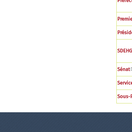
Préfec
Premie
Présid
SDEH
Sénat
Servic
Sous-P