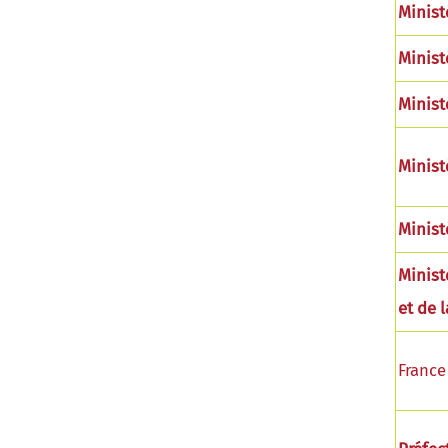
Minist
Minist
Minist
Minist
Minist
Minist
et de 
France 