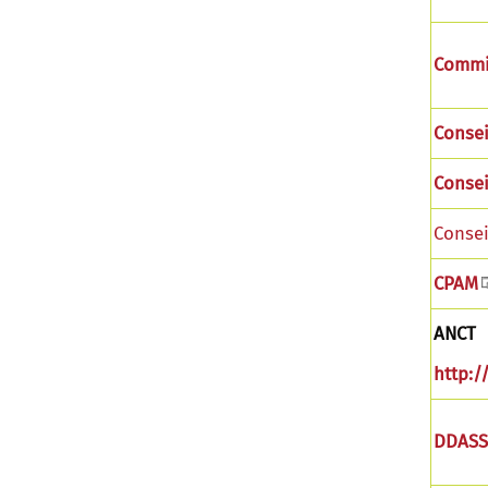
Commis
Consei
Conse
Consei
CPAM
ANCT
http:/
DDASS 