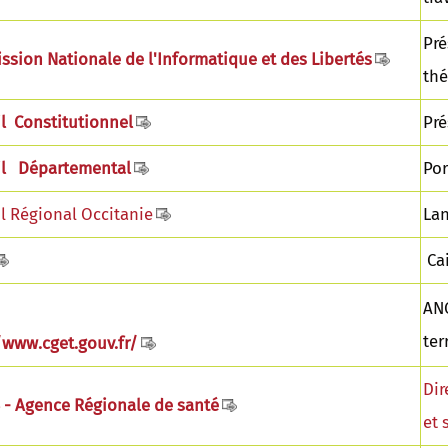
Pré
sion Nationale de l'Informatique et des Libertés
thé
l Constitutionnel
Pré
il Départemental
Por
l Régional Occitanie
Lan
Cai
ANC
ter
/www.cget.gouv.fr/
Dir
- Agence Régionale de santé
et 