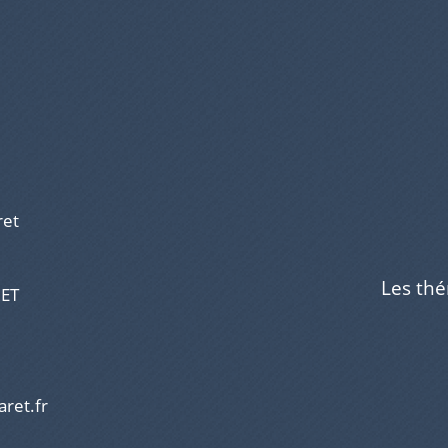
ret
Les th
RET
aret.fr