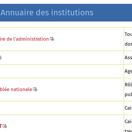
Annuaire des institutions
Tou
re de l’administration
do
Ass
Age
Rôl
lée nationale
pub
Cai
Cai
T
tra