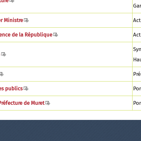
ture
Ga
r Ministre
Act
ence de la République
Act
Syn
G
Ha
Pré
es publics
Por
réfecture de Muret
Por