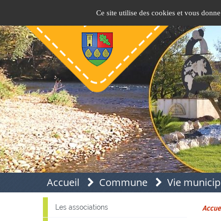
Panneau de gestion des cookies
Pins-Justaret
Site officiel de la mairie
Ce site utilise des cookies et vous donne
Accueil
Commune
Vie municip
Les associations
Accue