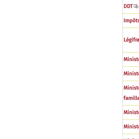
DDT
Impôt
Légifr
Minist
Minist
Ministè
famill
Minist
Minist