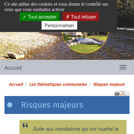
Panneau de gestion des cookies
Ce site utilise des cookies et vous donne le contrôle sur
ceux que vous souhaitez activer
Tout accepter
Tout refuser
Personnaliser
Pins-Justaret
Site officiel de la mairie
Accueil
Menu
Accueil
Les thématiques communales
Risques majeurs
Risques majeurs
Suite aux inondations qui ont touché la