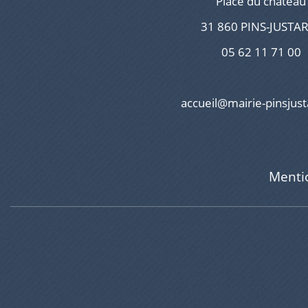
Place du château
31 860 PINS-JUSTA
05 62 11 71 00
accueil@mairie-pinsjust
Menti