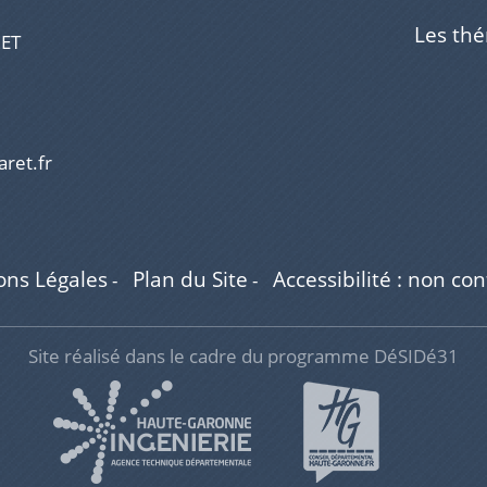
Les th
RET
aret.fr
ons Légales
Plan du Site
Accessibilité : non co
-
-
Site réalisé dans le cadre du programme DéSIDé31