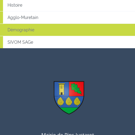
Histoire
Agglo-Muretain
Démographie
SIVOM SAGe
Mairie de Pins-Justaret