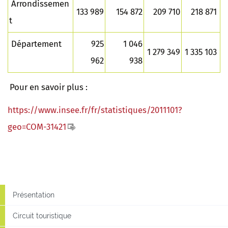
Arrondissemen
133 989
154 872
209 710
218 871
t
Département
925
1 046
1 279 349
1 335 103
962
938
Pour en savoir plus :
https://www.insee.fr/fr/statistiques/2011101?
geo=COM-31421
Présentation
Circuit touristique