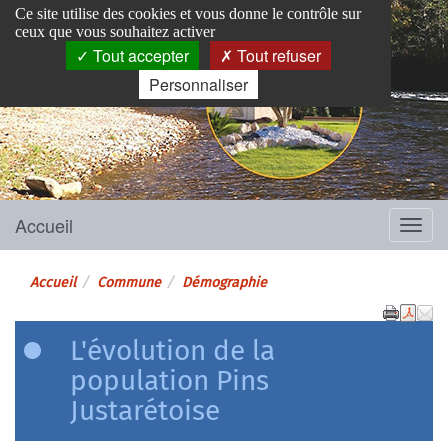
Panneau de gestion des cookies
Ce site utilise des cookies et vous donne le contrôle sur
ceux que vous souhaitez activer
Tout accepter
Tout refuser
Personnaliser
Pins-Justaret
Site officiel de la mairie
Accueil
Menu
Accueil
Commune
Démographie
L'évolution de la
population Pins
Justarétoise