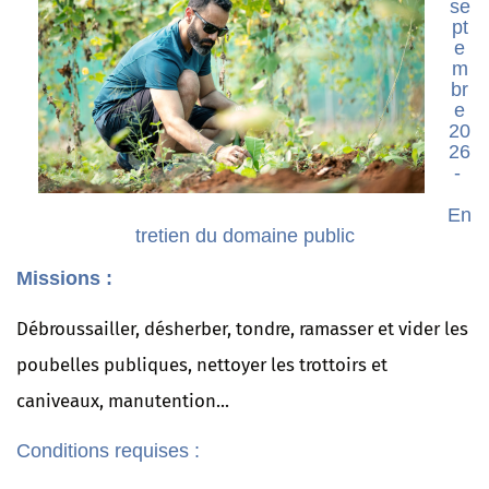
se
pt
e
m
br
e
20
26
-
En
tretien du domaine public
Missions :
Débroussailler, désherber, tondre, ramasser et vider les
poubelles publiques, nettoyer les trottoirs et
caniveaux, manutention...
Conditions requises :