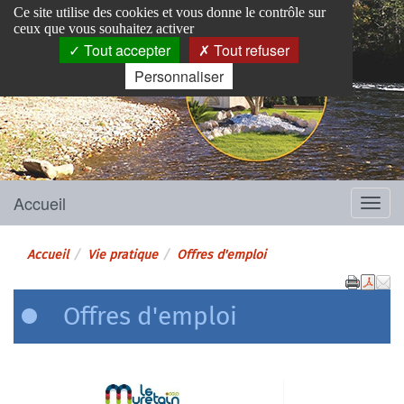
Panneau de gestion des cookies
Ce site utilise des cookies et vous donne le contrôle sur
ceux que vous souhaitez activer
Tout accepter
Tout refuser
Personnaliser
Pins-Justaret
Site officiel de la mairie
Accueil
Menu
Accueil
Vie pratique
Offres d'emploi
Offres d'emploi