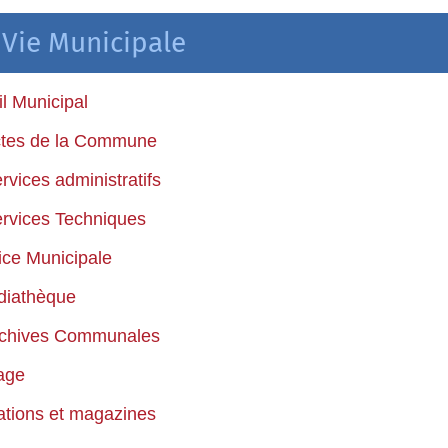
Vie Municipale
l Municipal
ctes de la Commune
rvices administratifs
rvices Techniques
ice Municipale
diathèque
rchives Communales
age
ations et magazines