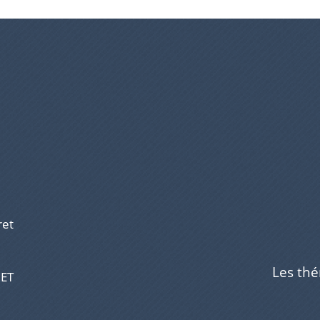
ret
Les th
RET