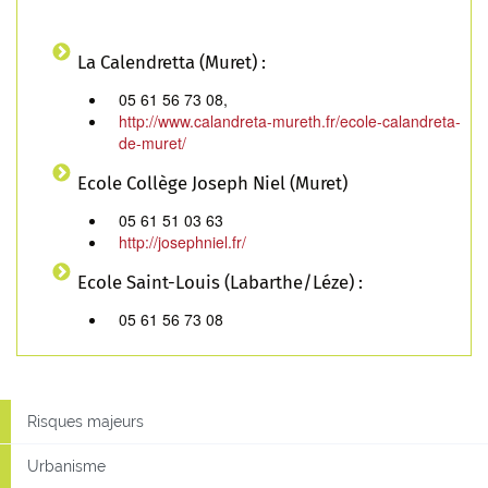
La Calendretta (Muret) :
05 61 56 73 08,
http://www.calandreta-mureth.fr/ecole-calandreta-
de-muret/
Ecole Collège Joseph Niel (Muret)
05 61 51 03 63
http://josephniel.fr/
Ecole Saint-Louis (Labarthe/Léze) :
05 61 56 73 08
Risques majeurs
Urbanisme