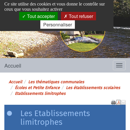
Panneau de gestion des cookies
Ce site utilise des cookies et vous donne le contrôle sur
ceux que vous souhaitez activer
Tout accepter
Tout refuser
Personnaliser
Pins-Justaret
Site officiel de la mairie
Accueil
Menu
Accueil
Les thématiques communales
Écoles et Petite Enfance
Les établissements scolaires
Etablissements limitrophes
Les Etablissements
limitrophes