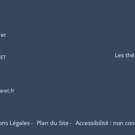
ret
Les th
RET
aret.fr
ons Légales
Plan du Site
Accessibilité : non co
-
-