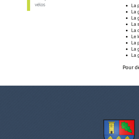
vélos
La 
La 
La 
La 
La d
Le 
La p
La g
La 
Pour d