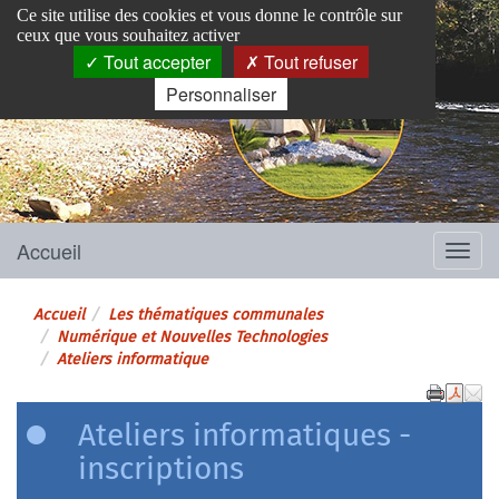
Panneau de gestion des cookies
Ce site utilise des cookies et vous donne le contrôle sur
ceux que vous souhaitez activer
Tout accepter
Tout refuser
Personnaliser
Pins-Justaret
Site officiel de la mairie
Accueil
Menu
Accueil
Les thématiques communales
Numérique et Nouvelles Technologies
Ateliers informatique
Ateliers informatiques -
inscriptions