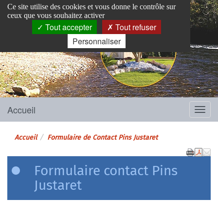
Panneau de gestion des cookies
Ce site utilise des cookies et vous donne le contrôle sur
ceux que vous souhaitez activer
Tout accepter
Tout refuser
Personnaliser
Pins-Justaret
Site officiel de la mairie
Accueil
Menu
Accueil
Formulaire de Contact Pins Justaret
Formulaire contact Pins
Justaret