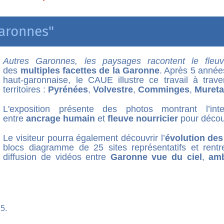
Garonnes"
Autres Garonnes, les paysages racontent le fle
des
multiples facettes de la Garonne
. Après 5 année
haut-garonnaise, le CAUE illustre ce travail à trav
territoires :
Pyrénées
,
Volvestre
,
Comminges
,
Mureta
L'exposition présente des photos montrant l’in
entre
ancrage humain
et
fleuve nourricier
pour décou
Le visiteur pourra également découvrir l’
évolution de
blocs diagramme de 25 sites représentatifs et rent
diffusion de vidéos entre
Garonne vue du ciel
,
amb
25.