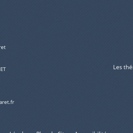
ret
Les th
RET
aret.fr