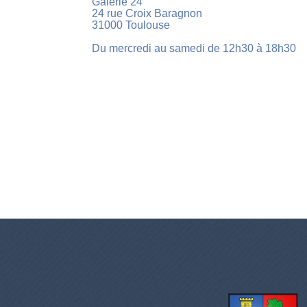
Galerie 24
24 rue Croix Baragnon
31000 Toulouse
Du mercredi au samedi de 12h30 à 18h30