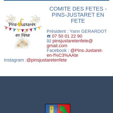
COMITE DES FETES -
PINS-JUSTARET EN
FETE
Président : Yann GERARDOT
☎️
07 50 01 22 90
📧
pinsjustaretenfete
@
gmail.com
Facebook :
@Pins-Justaret-
en-f%C3%AAte
Instagram :
@pinsjustaretenfete