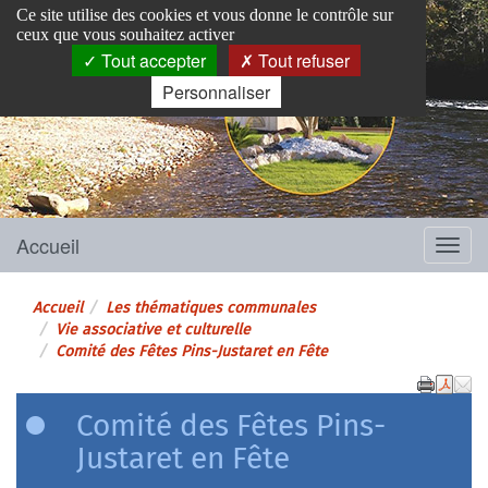
Panneau de gestion des cookies
Ce site utilise des cookies et vous donne le contrôle sur
ceux que vous souhaitez activer
Tout accepter
Tout refuser
Personnaliser
Pins-Justaret
Site officiel de la mairie
Accueil
Menu
Accueil
Les thématiques communales
Vie associative et culturelle
Comité des Fêtes Pins-Justaret en Fête
Comité des Fêtes Pins-
Justaret en Fête