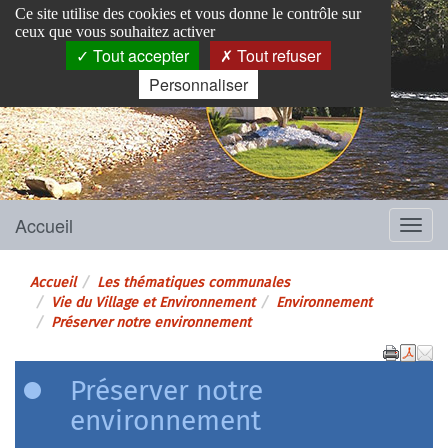
Panneau de gestion des cookies
Ce site utilise des cookies et vous donne le contrôle sur
ceux que vous souhaitez activer
Tout accepter
Tout refuser
Personnaliser
Pins-Justaret
Site officiel de la mairie
Accueil
Menu
Accueil
Les thématiques communales
Vie du Village et Environnement
Environnement
Préserver notre environnement
Préserver notre
environnement