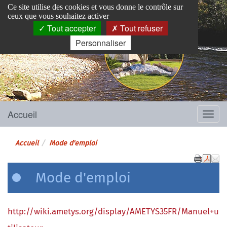
Panneau de gestion des cookies
Ce site utilise des cookies et vous donne le contrôle sur
ceux que vous souhaitez activer
Tout accepter
Tout refuser
Personnaliser
Pins-Justaret
Site officiel de la mairie
Accueil
Menu
Accueil
Mode d'emploi
Mode d'emploi
http://wiki.ametys.org/display/AMETYS35FR/Manuel+u