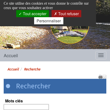
Panneau de gestion des cookies
Ce site utilise des cookies et vous donne le contrôle sur
ceux que vous souhaitez activer
Tout accepter
Tout refuser
Personnaliser
Pins-Justaret
Site officiel de la mairie
Accueil
Menu
Accueil
Recherche
Rechercher
Mots clés