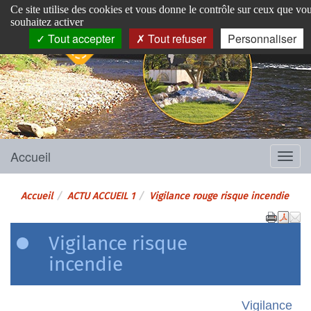
Panneau de gestion des cookies
Ce site utilise des cookies et vous donne le contrôle sur ceux que vo
souhaitez activer
Tout accepter
Tout refuser
Personnaliser
Pins-Justaret
Site officiel de la mairie
Accueil
Menu
Accueil
ACTU ACCUEIL 1
Vigilance rouge risque incendie
Vigilance risque
incendie
Vigilance