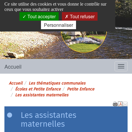
Panneau de gestion des cookies
Ce site utilise des cookies et vous donne le contrôle sur
ceux que vous souhaitez activer
Tout accepter
Tout refuser
Personnaliser
Pins-Justaret
Site officiel de la mairie
Accueil
Menu
Accueil
Les thématiques communales
Écoles et Petite Enfance
Petite Enfance
Les assistantes maternelles
Les assistantes
maternelles