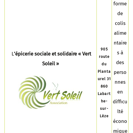
forme
de
colis
alime
ntaire
905
s à
L
’épicerie sociale et solidaire « V
ert
route
des
Soleil »
du
Planta
perso
urel 31
nnes
860
en
Labart
difficu
he-
sur-
lté
Lèze
écono
mique