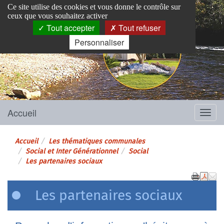
Panneau de gestion des cookies
Ce site utilise des cookies et vous donne le contrôle sur
ceux que vous souhaitez activer
Tout accepter
Tout refuser
Personnaliser
Pins-Justaret
Site officiel de la mairie
Accueil
Menu
Accueil
Les thématiques communales
Social et Inter Générationnel
Social
Les partenaires sociaux
Les partenaires sociaux