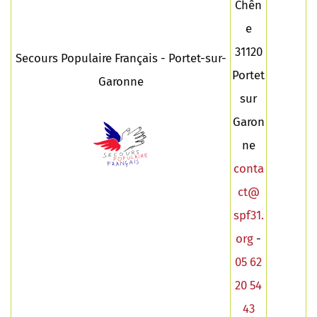
Chên
e
31120
Secours Populaire Français - Portet-sur-
Portet
Garonne
sur
Garon
ne
conta
ct
@
spf31.
org
-
05 62
20 54
43