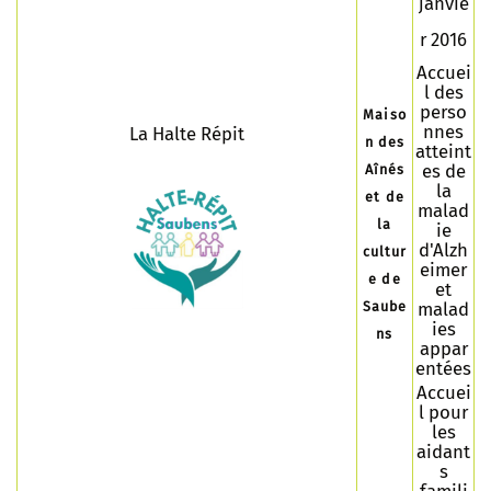
janvie
r 2016
Accuei
l des
perso
Maiso
nnes
La Halte Répit
n des
atteint
es de
Aînés
la
et de
malad
la
ie
d'Alzh
cultur
eimer
e de
et
Saube
malad
ies
ns
appar
entées
Accuei
l pour
les
aidant
s