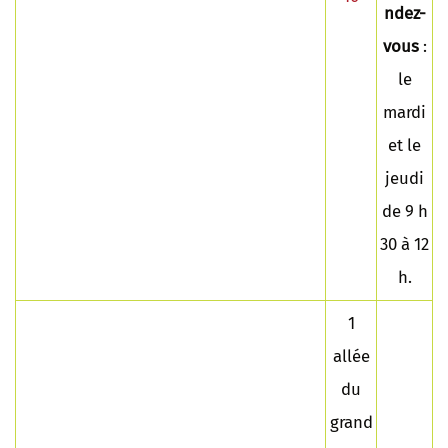
ndez-
vous
:
le
mardi
et le
jeudi
de 9 h
30 à 12
h.
1
allée
du
grand