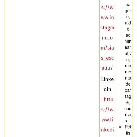
na
s://w
gèr
e,
ww.in
aid
stagra
e
ad
m.co
min
istr
m/sia
ativ
s_esc
e,
mo
aliu/
me
nts
Linke
de
din
par
tag
:
http
e,
cou
s://w
rse
ww.li
s…
Pet
nkedi
its