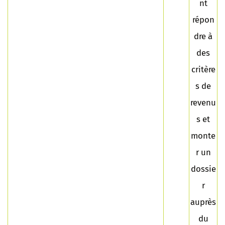
nt
répon
dre à
des
critère
s de
revenu
s et
monte
r un
dossie
r
auprès
du