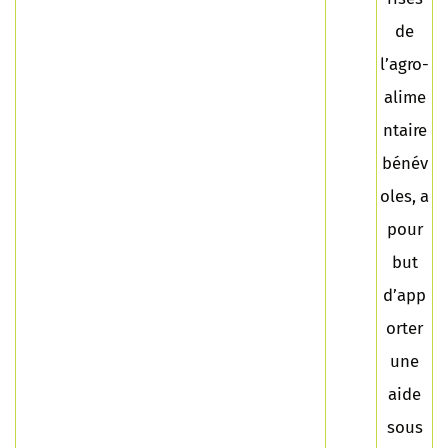
de
l’agro-
alime
ntaire
bénév
oles, a
pour
but
d’app
orter
une
aide
sous