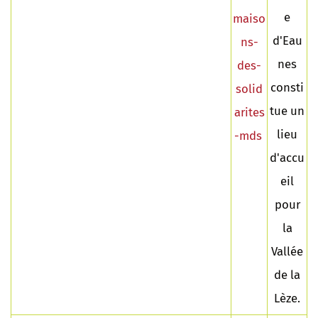
e
maiso
d'Eau
ns-
nes
des-
consti
solid
tue un
arites
lieu
-mds
d'accu
eil
pour
la
Vallée
de la
Lèze.