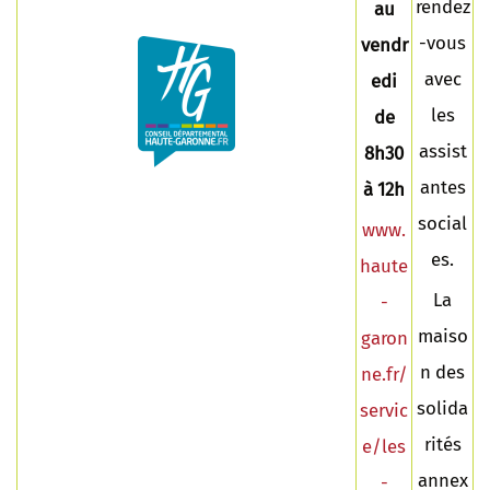
rendez
au
-vous
vendr
avec
edi
les
de
assist
8h30
antes
à 12h
social
www.
es.
haute
La
-
maiso
garon
n des
ne.fr/
solida
servic
rités
e/les
annex
-