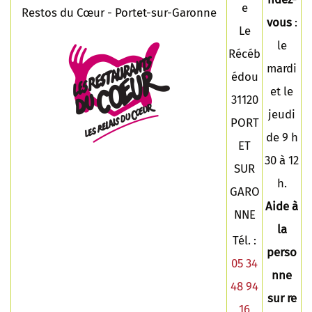
e
Restos du Cœur - Portet-sur-Garonne
vous
:
Le
le
Récéb
mardi
édou
et le
31120
jeudi
PORT
de 9 h
ET
30 à 12
SUR
h.
GARO
Aide à
NNE
la
Tél. :
perso
05 34
nne
48 94
sur re
16