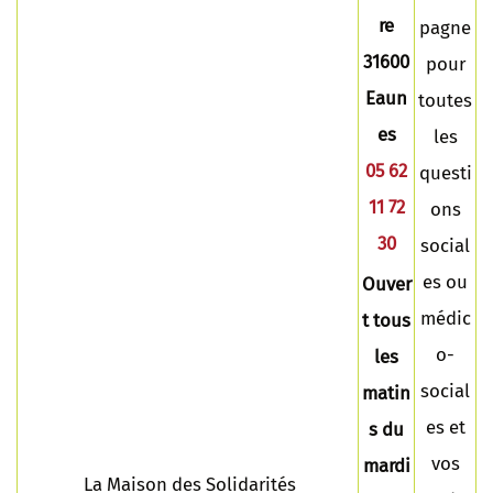
re
pagne
31600
pour
Eaun
toutes
es
les
05 62
questi
11 72
ons
30
social
es ou
Ouver
médic
t tous
o-
les
social
matin
es et
s du
vos
mardi
La Maison des Solidarités