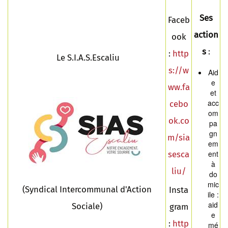
Ses
Faceb
action
ook
s
:
:
http
Le S.I.A.S.Escaliu
s://w
Aid
e
ww.fa
et
acc
cebo
om
ok.co
pa
gn
m/sia
em
ent
sesca
à
liu/
do
mic
(Syndical Intercommunal d'Action
Insta
ile :
aid
Sociale)
gram
e
:
http
mé