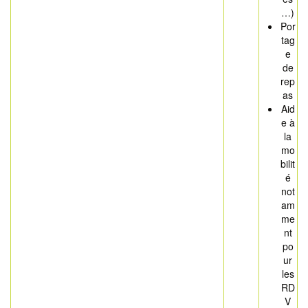
…)
Por
tag
e
de
rep
as
Aid
e à
la
mo
bilit
é
not
am
me
nt
po
ur
les
RD
V