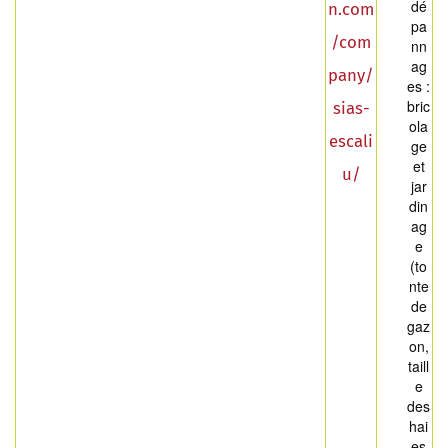
dé
n.com
pa
/com
nn
ag
pany/
es :
bric
sias-
ola
escali
ge
et
u/
jar
din
ag
e
(to
nte
de
gaz
on,
taill
e
des
hai
es