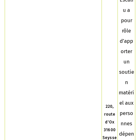
u a
pour
rôle
d’app
orter
un
soutie
n
matéri
el aux
220,
perso
route
d'Ox
nnes
31600
dépen
Seysse