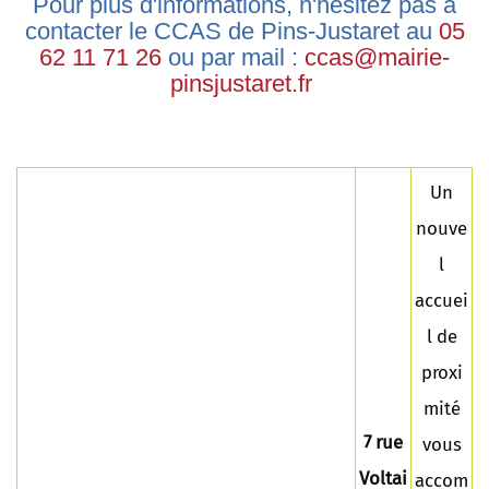
Pour plus d'informations, n'hésitez pas à
contacter le CCAS de Pins-Justaret au
05
62 11 71 26
ou par mail :
ccas
@
mairie-
pinsjustaret.fr
Un
nouve
l
accuei
l de
proxi
mité
7 rue
vous
Voltai
accom