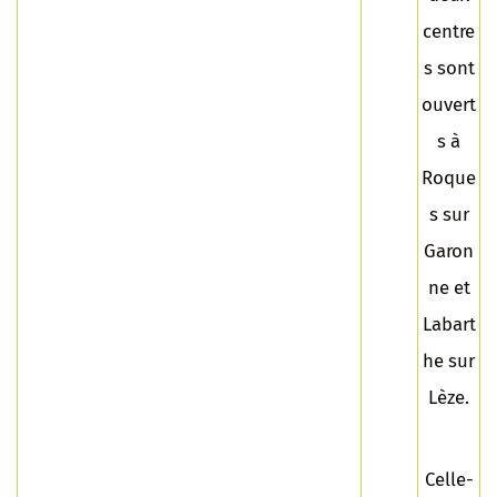
centre
s sont
ouvert
s à
Roque
s sur
Garon
ne et
Labart
he sur
Lèze.
Celle-