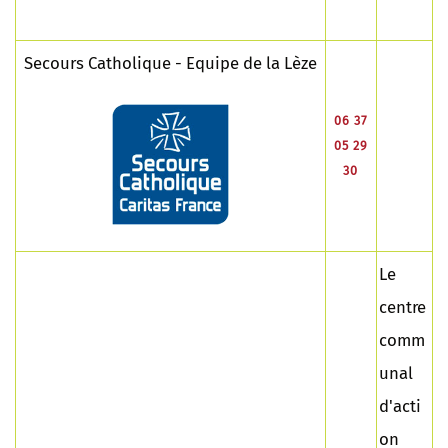
Secours Catholique - Equipe de la Lèze
06 37
05 29
30
Le
centre
comm
unal
d'acti
on