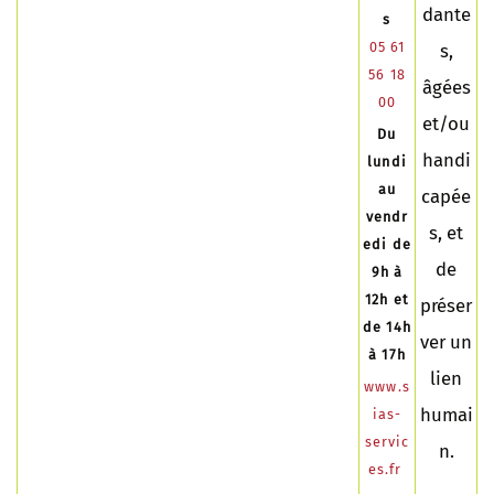
dante
s
05 61
s,
56 18
âgées
00
et/ou
Du
handi
lundi
au
capée
vendr
s, et
edi de
de
9h à
12h et
préser
de 14h
ver un
à 17h
lien
www.s
humai
ias-
servic
n.
es.fr