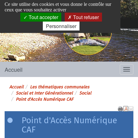
Panneau de gestion des cookies
Ce site utilise des cookies et vous donne le contrôle sur
ceux que vous souhaitez activer
Tout accepter
Tout refuser
Personnaliser
Pins-Justaret
Site officiel de la mairie
Accueil
Menu
Accueil
Les thématiques communales
Social et Inter Générationnel
Social
Point d'Accès Numérique CAF
Point d'Accès Numérique
CAF