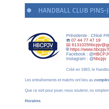
HANDBALL CLUB PINS-J
Présidente : Chloé 
☎️
07 44 77 47 19
📧
6131025hbcpjv
@
g
🌐
https://www.hbcpjv.f
Facebook : @
HBCPJ
Instagram : @
hbcpjv
Créé en 1983, le Handbal
Les entraînements et matchs ont lieu au
complex
Que ce soit pour jouer, nous soutenir, ou simplem
Horaires