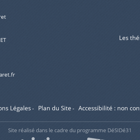
ret
Les th
RET
aret.fr
ons Légales
Plan du Site
Accessibilité : non co
-
-
Site réalisé dans le cadre du programme DéSIDé31