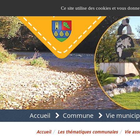
Panneau de gestion des cookies
Pins-Justaret
Site officiel de la mairie
Ce site utilise des cookies et vous donne
Accueil
Commune
Vie municip
Accueil
Les thématiques communales
Vie asso