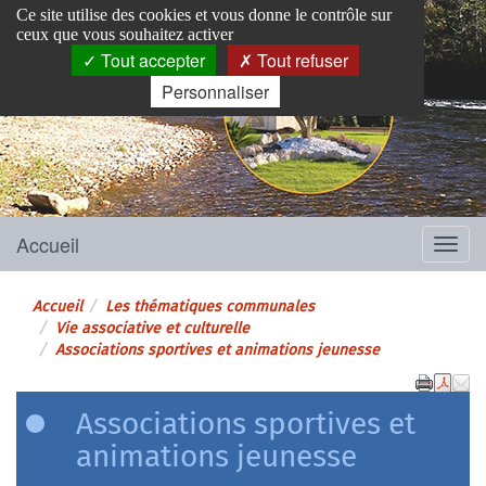
Panneau de gestion des cookies
Ce site utilise des cookies et vous donne le contrôle sur
ceux que vous souhaitez activer
Tout accepter
Tout refuser
Personnaliser
Pins-Justaret
Site officiel de la mairie
Accueil
Menu
Accueil
Les thématiques communales
Vie associative et culturelle
Associations sportives et animations jeunesse
Associations sportives et
animations jeunesse