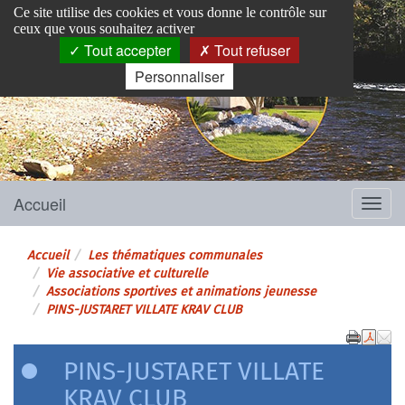
Panneau de gestion des cookies
Ce site utilise des cookies et vous donne le contrôle sur
ceux que vous souhaitez activer
Tout accepter
Tout refuser
Personnaliser
Pins-Justaret
Site officiel de la mairie
Accueil
Menu
Accueil
Les thématiques communales
Vie associative et culturelle
Associations sportives et animations jeunesse
PINS-JUSTARET VILLATE KRAV CLUB
PINS-JUSTARET VILLATE
KRAV CLUB