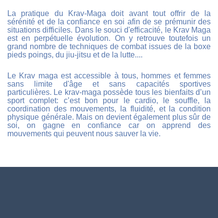
La pratique du Krav-Maga doit avant tout offrir de la
sérénité et de la confiance en soi afin de se prémunir des
situations difficiles. Dans le souci d'efficacité, le Krav Maga
est en perpétuelle évolution. On y retrouve toutefois un
grand nombre de techniques de combat issues de la boxe
pieds poings, du jiu-jitsu et de la lutte....
Le Krav maga est accessible à tous, hommes et femmes
sans limite d'âge et sans capacités sportives
particulières. Le krav-maga possède tous les bienfaits d’un
sport complet: c’est bon pour le cardio, le souffle, la
coordination des mouvements, la fluidité, et la condition
physique générale. Mais on devient également plus sûr de
soi, on gagne en confiance car on apprend des
mouvements qui peuvent nous sauver la vie.