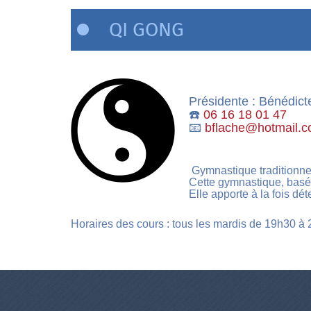
QI GONG
Présidente : Bénédi
☎️
06 16 18 01 47
📧
bflache
@
hotmail.
Gymnastique traditionnell
Cette gymnastique, basée
Elle apporte à la fois dét
Horaires des cours : tous les mardis de 19h30 à