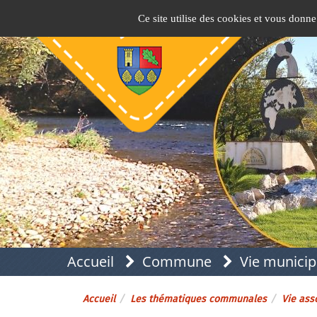
Panneau de gestion des cookies
Pins-Justaret
Site officiel de la mairie
Ce site utilise des cookies et vous donne
Accueil
Commune
Vie municip
Accueil
Les thématiques communales
Vie asso