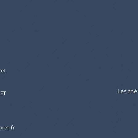
ret
Les th
RET
aret.fr