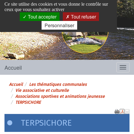
Panneau de gestion des cookies
Ce site utilise des cookies et vous donne le contrôle sur
ceux que vous souhaitez activer
Tout accepter
Tout refuser
Personnaliser
Pins-Justaret
Site officiel de la mairie
Accueil
Menu
Accueil
Les thématiques communales
Vie associative et culturelle
Associations sportives et animations jeunesse
TERPSICHORE
TERPSICHORE